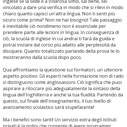
inglese se la sede è a Villarosa simili, sai bene, sei
vincolato a dare una verifica in modo che si rilevi in modo
chiaro quanto capisci un'altra lingua. Non ti senti più
sicuro come prima? Non ne hai bisogno! Tale passaggio
è inevitabile ciò nondimeno non è essenziale per
prendere parte alle lezioni in lingua. In conseguenza di
ciò, la scuola di inglese in cui andrai ti farà da guida e
potrai iniziare dal corso più adatto alle perplessità da
dissipare. Quanto totalizzato parlando della prova te lo
mostreranno dalla scuola dopo poco.
Qua affrontiamo la questione sui formatori, un ulteriore
aspetto positivo. Gli esperti nella formazione non di rado
si distinguono come anglosassoni. Ciò significa che puoi
aspirare a ritoccare più adeguatamente la sintassi della
lingua dell'Inghilterra e anche la tua fluidità. Partendo da
questo, sul finale dell'insegnamento, il tuo livello di
avanzamento scolastico sarà stupefacente!
Ma i benefici sono tanti! Un servizio extra degli istituti
privati è la policy che consente di avere programmi