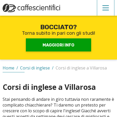
BOCCIATO?
Corsi di inglese
Torna subito in pari con gli studi!
Recupero anni scolastici
MAGGIORI INFO
Scuole private
Home
/
Corsi di inglese
/
Corsi di inglese a Villarosa
Scuole serali
Corsi di inglese a Villarosa
Stai pensando di andare in giro tuttavia non raramente è
CERCA
complicato chiacchierare? Ti daremo un pretesto per
crescere con lo scopo di capire l'inglese! Giacché avverti
questi aspetti da settimane devi cercare di migliorarti e