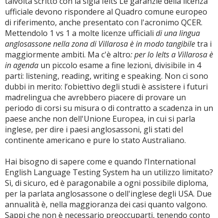
talvolta scritto con la sigla Ielts Le garanzie della licenza
ufficiale devono rispondere al Quadro comune europeo
di riferimento, anche presentato con l'acronimo QCER.
Mettendolo 1 vs 1 a molte licenze ufficiali
di una lingua
anglosassone nella zona di Villarosa è in modo tangibile
tra i
maggiormente ambiti. Ma c'è altro
: per lo Ielts a Villarosa è
in agenda
un piccolo esame a fine lezioni, divisibile in 4
parti: listening, reading, writing e speaking. Non ci sono
dubbi in merito: l’obiettivo degli studi è assistere i futuri
madrelingua che avrebbero piacere di provare un
periodo di corsi su misura o di contratto a scadenza in un
paese anche non dell'Unione Europea, in cui si parla
inglese, per dire i paesi anglosassoni, gli stati del
continente americano e pure lo stato Australiano.
Hai bisogno di sapere come e quando l‘International
English Language Testing System ha un utilizzo limitato?
Sì, di sicuro, ed è paragonabile a ogni possibile diploma,
per la parlata anglosassone o dell'inglese degli USA. Due
annualità è, nella maggioranza dei casi quanto valgono.
Sappi che non è necessario preoccuparti, tenendo conto