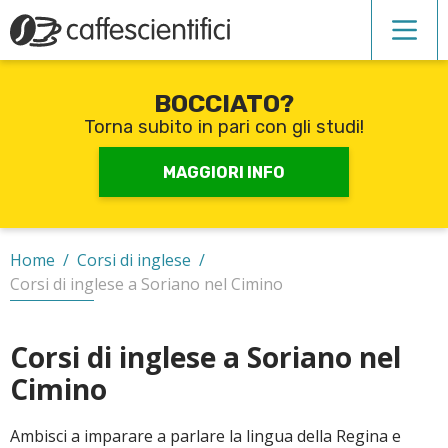
BOCCIATO?
Corsi di inglese
Torna subito in pari con gli studi!
Recupero anni scolastici
MAGGIORI INFO
Scuole private
Home
/
Corsi di inglese
/
Corsi di inglese a Soriano nel Cimino
Scuole serali
Corsi di inglese a Soriano nel
Cimino
CERCA
Ambisci a imparare a parlare la lingua della Regina e