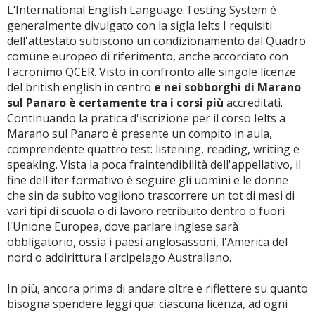
L‘International English Language Testing System è
generalmente divulgato con la sigla Ielts I requisiti
dell'attestato subiscono un condizionamento dal Quadro
comune europeo di riferimento, anche accorciato con
l'acronimo QCER. Visto in confronto alle singole licenze
del british english in centro
e nei sobborghi di Marano
sul Panaro è certamente tra i corsi più
accreditati.
Continuando la pratica d'iscrizione per il corso Ielts a
Marano sul Panaro è presente un compito in aula,
comprendente quattro test: listening, reading, writing e
speaking. Vista la poca fraintendibilità dell'appellativo, il
fine dell'iter formativo è seguire gli uomini e le donne
che sin da subito vogliono trascorrere un tot di mesi di
vari tipi di scuola o di lavoro retribuito dentro o fuori
l'Unione Europea, dove parlare inglese sarà
obbligatorio, ossia i paesi anglosassoni, l'America del
nord o addirittura l'arcipelago Australiano.
In più, ancora prima di andare oltre e riflettere su quanto
bisogna spendere leggi qua: ciascuna licenza, ad ogni