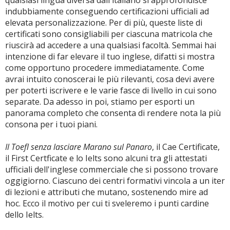
qualsiasi lingua diversa dall'italiano si approfondisce
indubbiamente conseguendo certificazioni ufficiali ad
elevata personalizzazione. Per di più, queste liste di
certificati sono consigliabili per ciascuna matricola che
riuscirà ad accedere a una qualsiasi facoltà. Semmai hai
intenzione di far elevare il tuo inglese, difatti si mostra
come opportuno procedere immediatamente. Come
avrai intuito conoscerai le più rilevanti, cosa devi avere
per poterti iscrivere e le varie fasce di livello in cui sono
separate. Da adesso in poi, stiamo per esporti un
panorama completo che consenta di rendere nota la più
consona per i tuoi piani.
Il Toefl senza lasciare Marano sul Panaro
, il Cae Certificate,
il First Certficate e lo Ielts sono alcuni tra gli attestati
ufficiali dell'inglese commerciale che si possono trovare
oggigiorno. Ciascuno dei centri formativi vincola a un iter
di lezioni e attributi che mutano, sostenendo mire ad
hoc. Ecco il motivo per cui ti sveleremo i punti cardine
dello Ielts.