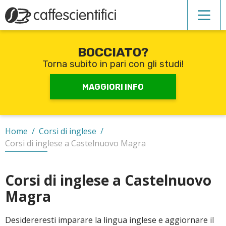
BOCCIATO?
Corsi di inglese
Torna subito in pari con gli studi!
Recupero anni scolastici
MAGGIORI INFO
Scuole private
Home
/
Corsi di inglese
/
Corsi di inglese a Castelnuovo Magra
Scuole serali
Corsi di inglese a Castelnuovo
Magra
CERCA
Desidereresti imparare la lingua inglese e aggiornare il