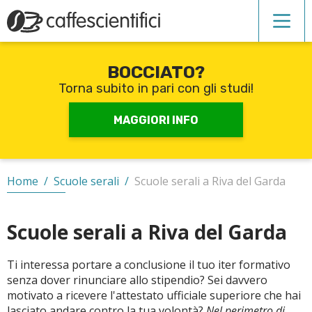
BOCCIATO?
Corsi di inglese
Torna subito in pari con gli studi!
Recupero anni scolastici
MAGGIORI INFO
Scuole private
Home
/
Scuole serali
/
Scuole serali a Riva del Garda
Scuole serali
Scuole serali a Riva del Garda
Ti interessa portare a conclusione il tuo iter formativo
CERCA
senza dover rinunciare allo stipendio? Sei davvero
motivato a ricevere l'attestato ufficiale superiore che hai
lasciato andare contro la tua volontà?
Nel perimetro di