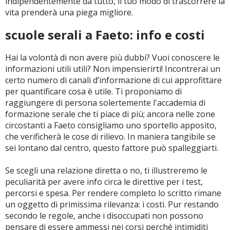
indipendentemente da tutto, il tuo modo di trascorrere la
vita prenderà una piega migliore.
scuole serali a Faeto: info e costi
Hai la volontà di non avere più dubbi? Vuoi conoscere le
informazioni utili utili? Non impensierirti! Incontrerai un
certo numero di canali d’informazione di cui approfittare
per quantificare cosa è utile. Ti proponiamo di
raggiungere di persona solertemente l'accademia di
formazione serale che ti piace di più; ancora nelle zone
circostanti a Faeto consigliamo uno sportello apposito,
che verificherà le cose di rilievo. In maniera tangibile se
sei lontano dal centro, questo fattore può spalleggiarti.
Se scegli una relazione diretta o no, ti illustreremo le
peculiarità per avere info circa le direttive per i test,
percorsi e spesa. Per rendere completo lo scritto rimane
un oggetto di primissima rilevanza: i costi. Pur restando
secondo le regole, anche i disoccupati non possono
pensare di essere ammessi nei corsi perché intimiditi