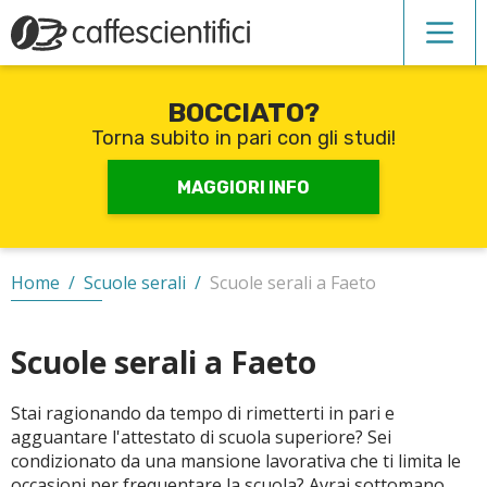
BOCCIATO?
Corsi di inglese
Torna subito in pari con gli studi!
Recupero anni scolastici
MAGGIORI INFO
Scuole private
Home
/
Scuole serali
/
Scuole serali a Faeto
Scuole serali
Scuole serali a Faeto
Stai ragionando da tempo di rimetterti in pari e
CERCA
agguantare l'attestato di scuola superiore? Sei
condizionato da una mansione lavorativa che ti limita le
occasioni per frequentare la scuola? Avrai sottomano