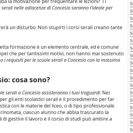
ruba la motivazione per frequentare le lezioni? Ti
S
e serali nelle adiacenze di Concesio saranno l'ideale per
S
S
S
rerà un disturbo. Non stupirti i corsi serali creano tante
S
S
rretta formazione è un elemento centrale, ed è comune
S
ropei che per tantissimi motivi, non hanno mai sostenuto
S
mo i requisiti per le scuole serali a Concesio con la massima
S
S
sio: cosa sono?
S
S
ole serali a Concesio assisteranno i tuoi traguardi
. Nei
S
per gli enti scolastici serali e il procedimento per far
S
ca con le materie del liceo, o di tipo professionale.
S
 rinomata, ciascun alunno che abbia trascurato la
S
tà di gestire il lavoro e il corso di studi può ambire a
S
S