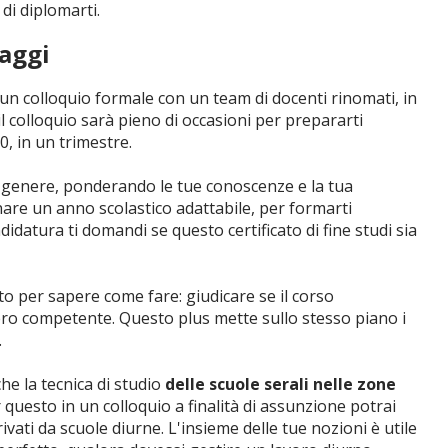
 di diplomarti.
taggi
 un colloquio formale con un team di docenti rinomati, in
l colloquio sarà pieno di occasioni per prepararti
30, in un trimestre.
o genere, ponderando le tue conoscenze e la tua
nare un anno scolastico adattabile, per formarti
datura ti domandi se questo certificato di fine studi sia
o per sapere come fare: giudicare se il corso
stero competente. Questo plus mette sullo stesso piano i
.
e la tecnica di studio
delle scuole serali nelle zone
r questo in un colloquio a finalità di assunzione potrai
vati da scuole diurne. L'insieme delle tue nozioni è utile