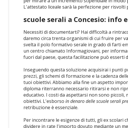
per mirare a un incremento stipendiale in modo p
L'attestato liceale sarà la perfezione per risvolti
scuole serali a Concesio: info e
Necessiti di documentarti? Hai difficoltà a rintracc
daremo circa trenta organismi di cui fruire per valu
svelta il polo formativo serale in grado di farti e
un centro chiamato Informagiovani, per informarti
fuori dal paese, questa facilitazione può esserti d
Inseguendo questa soluzione acquisirai i punti prin
prezzi, gli schemi di formazione e la cadenza dell
tuoi obiettivi. Abbiamo alla fine un aspetto import
diploma riterranno necessario ritirarsi e non ripr
educativo. I costi da aspettarsi non sono piccoli,
obiettivi. L'esborso
in denaro delle scuole serali p
retribuzione è essenziale.
Per incontrare le esigenze di tutti, gli ex scolar
dividere in rate l'importo dovuto mediante un me