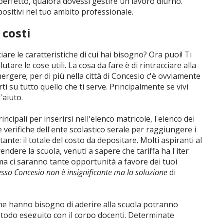
erfetto, qualora dovessi gestire un lavoro diurno.
 positivi nel tuo ambito professionale.
 costi
iare le caratteristiche di cui hai bisogno? Ora puoi! Ti
tare le cose utili. La cosa da fare è di rintracciare alla
mergere; per di più nella città di Concesio c'è ovviamente
 su tutto quello che ti serve. Principalmente se vivi
'aiuto.
cipali per inserirsi nell'elenco matricole, l'elenco dei
e verifiche dell'ente scolastico serale per raggiungere i
ante: il totale del costo da depositare. Molti aspiranti al
endere la scuola, venuti a sapere che tariffa ha l'iter
 ma ci saranno tante opportunità a favore dei tuoi
resso Concesio non è insignificante ma la soluzione
di
i che hanno bisogno di aderire alla scuola potranno
todo eseguito con il corpo docenti. Determinate