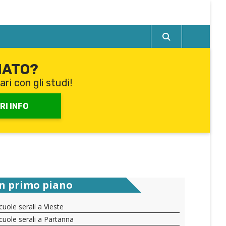
IATO?
ari con gli studi!
RI INFO
In primo piano
cuole serali a Vieste
cuole serali a Partanna