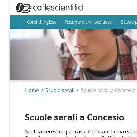
Corsi di inglese
Corsi di inglese
Recupero anni scolastici
Recupero anni scolastici
Scuole 
Scuole 
Home
/
Scuole serali
/
Scuole serali a Concesio
Scuole serali a Concesio
Senti la necessità per caso di affinare la tua educa