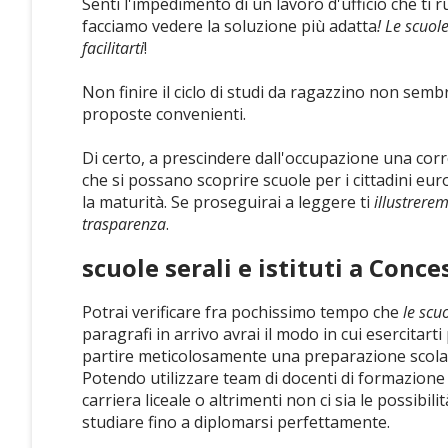
Senti l'impedimento di un lavoro d'ufficio che ti 
facciamo vedere la soluzione più adatta
! Le scuol
facilitarti
!
Non finire il ciclo di studi da ragazzino non semb
proposte convenienti.
Di certo, a prescindere dall'occupazione una co
che si possano scoprire scuole per i cittadini eu
la maturità. Se proseguirai a leggere ti
illustrere
trasparenza
.
scuole serali e istituti a Conce
Potrai verificare fra pochissimo tempo che
le scu
paragrafi in arrivo avrai il modo in cui esercitarti 
partire meticolosamente una preparazione scolasti
Potendo utilizzare team di docenti di formazione
carriera liceale o altrimenti non ci sia le possibili
studiare fino a diplomarsi perfettamente.