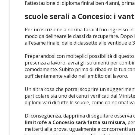
l'attestazione di diploma finirai ben 4 anni, prima
scuole serali a Concesio: i van
Per un'iscrizione a norma farai il tuo ingresso in
modo da delineare le classi da recuperare. Dopo i
all'esame finale, dalle diciassette alle ventidue e 
Preparandosi con molteplici possibilità di quest
presenza a lavoro, avrai gli strumenti per combi
comodamente. Subito prima di ribadire la tua candi
sufficientemente valido nell'ambito del lavoro.
Un'altra cosa che potrai scoprire un suggeriment
particolare sia uno dei centri verificati dal Mini
diplomi vari di tutte le scuole, come da normativa
Di conseguenza, dapprima di seguitare osserva ch
limitrofe a Concesio sarà fatta su misura
, pe
metterti alla prova, ugualmente a concorrenti arri