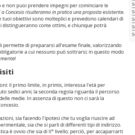
S
o e non puoi prendere impegni per cominciare le
li a Concesio risulteranno in pratica una proposta
esistente.
S
e tuoi obiettivi sono molteplici e prevedono calendari di
S
 si distingueranno come ottimi, e chiunque potrà
S
S
ali permette di prepararsi all'esame finale, valorizzando
obbligatorie a cui nessuno può sottrarsi; in questo modo
lmente!
isiti
i: il primo limite, in primis, interessa l'età per
to sedici anni; la seconda regola riguarda il percorso
o delle medie. In assenza di questo non ci sarà la
 Concesio.
zioni, sia facendo l'ipotesi che tu voglia riuscire ad
rimentale, sia che si parli di differenti tipi di indirizzo.
ica è ovvio che sia di II° livello; perciò, per accaparrarti