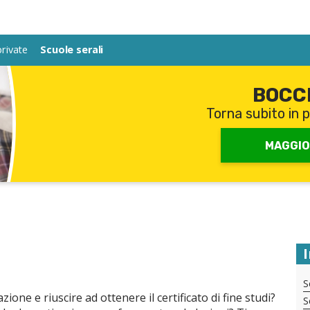
private
private
Scuole serali
Scuole serali
BOCC
Torna subito in p
MAGGIO
S
zione e riuscire ad ottenere il certificato di fine studi?
S