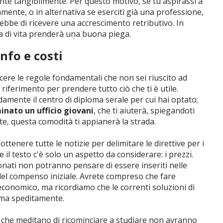
nte tangibilmente. Per questo motivo, se tu aspirassi a
mente, o in alternativa se eserciti già una professione,
rebbe di ricevere una accrescimento retributivo. In
ta di vita prenderà una buona piega.
info e costi
cere le regole fondamentali che non sei riuscito ad
i riferimento per prendere tutto ciò che ti è utile.
damente il centro di diploma serale per cui hai optato;
nato un ufficio giovani
, che ti aiuterà, spiegandoti
ante, questa comodità ti appianerà la strada.
tenere tutte le notizie per delimitare le direttive per i
re il testo c'è solo un aspetto da considerare: i prezzi.
ionati non potranno pensare di essere inseriti nelle
el compenso iniziale. Avrete compreso che fare
economico, ma ricordiamo che le correnti soluzioni di
oma speditamente.
ne che meditano di ricominciare a studiare non avranno