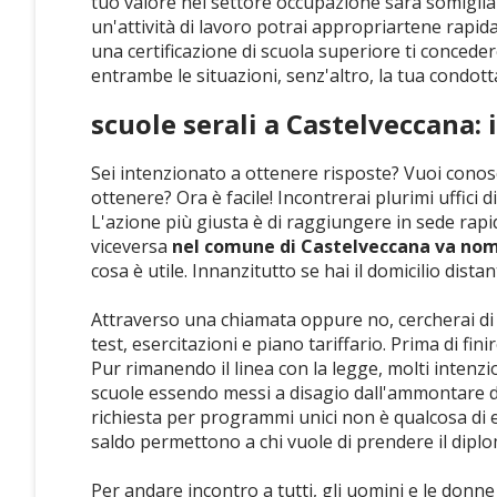
tuo valore nel settore occupazione sarà somiglia
un'attività di lavoro potrai appropriartene rapida
una certificazione di scuola superiore ti concede
entrambe le situazioni, senz'altro, la tua condot
scuole serali a Castelveccana: 
Sei intenzionato a ottenere risposte? Vuoi conos
ottenere? Ora è facile! Incontrerai plurimi uffici d
L'azione più giusta è di raggiungere in sede rapi
viceversa
nel comune di Castelveccana va nomi
cosa è utile. Innanzitutto se hai il domicilio dist
Attraverso una chiamata oppure no, cercherai di ot
test, esercitazioni e piano tariffario. Prima di fini
Pur rimanendo il linea con la legge, molti intenz
scuole essendo messi a disagio dall'ammontare d
richiesta per programmi unici non è qualcosa di 
saldo permettono a chi vuole di prendere il dipl
Per andare incontro a tutti, gli uomini e le don