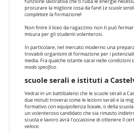
funzione lavorativa che ti ruba le energie necess
procurare la migliore cosa da fare!
Le scuole seral
completare
la formazione!
Non finire il liceo da ragazzino non ti può fermar
misura per gli studenti volenterosi.
In particolare, nel mercato moderno una prepara
trovabili organismi di formazione per i potenzial
media. Fra qualche istante sarai nelle condizioni d
modo specifico
.
scuole serali e istituti a Cast
Vedrai in un battibaleno che le scuole serali a Ca
due minuti troverai come le lezioni serali e la mig
formativo con equipollenza liceale, o della scuola
un volenteroso candidato che sia rimasto indietro
scuola e lavoro avrà l'occasione di ottenere il cer
veloce.