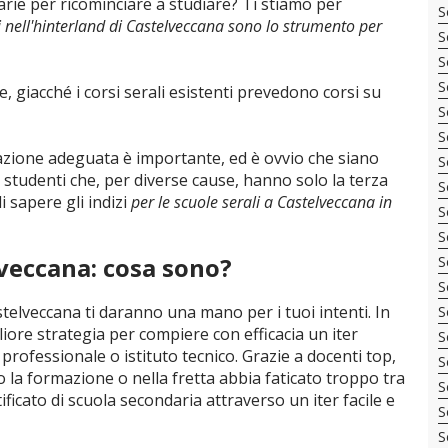
arie per ricominciare a studiare? Ti stiamo per
S
i nell'hinterland di Castelveccana sono lo strumento per
S
S
S
e, giacché i corsi serali esistenti prevedono corsi su
S
S
zione adeguata è importante, ed è ovvio che siano
S
i studenti che, per diverse cause, hanno solo la terza
S
i sapere gli indizi
per le scuole serali a Castelveccana in
S
S
elveccana: cosa sono?
S
S
stelveccana ti daranno una mano per i tuoi intenti. In
S
liore strategia per compiere con efficacia un iter
S
 professionale o istituto tecnico. Grazie a docenti top,
S
 la formazione o nella fretta abbia faticato troppo tra
S
tificato di scuola secondaria attraverso un iter facile e
S
S