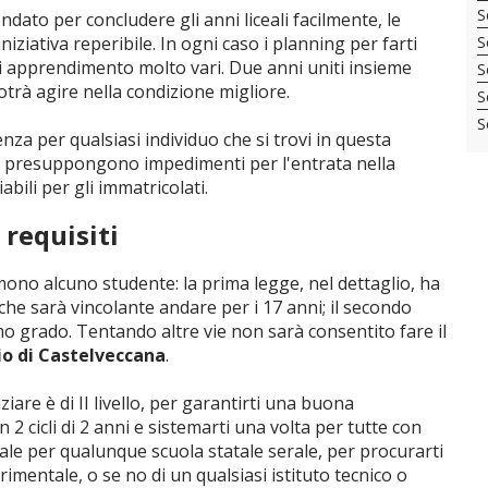
S
endato per concludere gli anni liceali facilmente, le
ziativa reperibile. In ogni caso i planning per farti
S
di apprendimento molto vari. Due anni uniti insieme
S
otrà agire nella condizione migliore.
S
S
enza per qualsiasi individuo che si trovi in questa
on presuppongono impedimenti per l'entrata nella
bili per gli immatricolati.
 requisiti
ono alcuno studente: la prima legge, nel dettaglio, ha
che sarà vincolante andare per i 17 anni; il secondo
imo grado. Tentando altre vie non sarà consentito fare il
io di Castelveccana
.
ziare è di II livello, per garantirti una buona
 cicli di 2 anni e sistemarti una volta per tutte con
ivale per qualunque scuola statale serale, per procurarti
rimentale, o se no di un qualsiasi istituto tecnico o