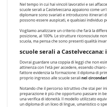
Nel tempo in cui hai vincoli lavorativi e sei affacc
scuole serali a Castelveccana appaiono come un'ini
diplomare sono svariati e introducono itinerari 
possono essere auspicati, e qualsiasi individuo p
Vogliamo analizzare un criterio che farà la differ
posizione, al 100%. Le strutture riconosciute n
scuola, ma pensa che sono presenti qualità invaria
scuole serali a Castelveccana: i
Dovrai guardare una coppia di leggi che non esim
attinenza con l'età per accedere, essendo chiaro 
fattore evidenzia la formazione: il diploma di pr
proprio ingresso alle scuole serali
nel circondar
Notando che il percorso istruttivo che stai per ini
preparazione è più che opportuno passare in ben 2
una verifica di idoneità. Il modello utilizzato equ
un diploma di un liceo di lingue, umanistico o spe