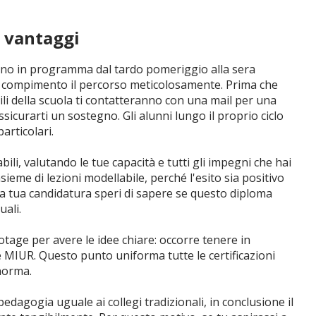
i vantaggi
ranno in programma dal tardo pomeriggio alla sera
e a compimento il percorso meticolosamente. Prima che
ili della scuola ti contatteranno con una mail per una
ssicurarti un sostegno. Gli alunni lungo il proprio ciclo
articolari.
li, valutando le tue capacità e tutti gli impegni che hai
sieme di lezioni modellabile, perché l'esito sia positivo
a tua candidatura speri di sapere se questo diploma
uali.
tage per avere le idee chiare: occorre tenere in
e MIUR. Questo punto uniforma tutte le certificazioni
 norma.
dagogia uguale ai collegi tradizionali, in conclusione il