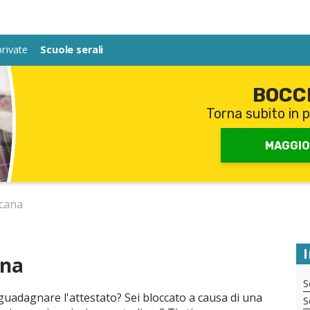
private
private
Scuole serali
Scuole serali
BOCC
Torna subito in p
MAGGIO
ccana
ana
S
guadagnare l'attestato? Sei bloccato a causa di una
S