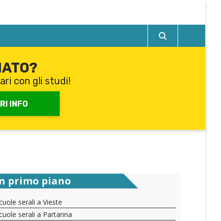
IATO?
ari con gli studi!
RI INFO
In primo piano
cuole serali a Vieste
cuole serali a Partanna