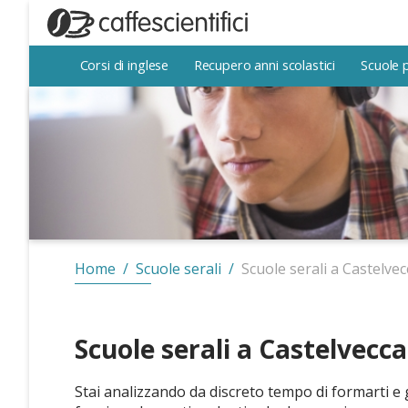
Corsi di inglese
Corsi di inglese
Recupero anni scolastici
Recupero anni scolastici
Scuole 
Scuole 
Home
/
Scuole serali
/
Scuole serali a Castelve
Scuole serali a Castelvecc
Stai analizzando da discreto tempo di formarti e 