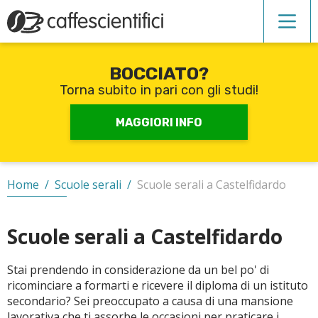
BOCCIATO?
Corsi di inglese
Torna subito in pari con gli studi!
Recupero anni scolastici
MAGGIORI INFO
Scuole private
Home
/
Scuole serali
/
Scuole serali a Castelfidardo
Scuole serali
Scuole serali a Castelfidardo
Stai prendendo in considerazione da un bel po' di
CERCA
ricominciare a formarti e ricevere il diploma di un istituto
secondario? Sei preoccupato a causa di una mansione
lavorativa che ti assorbe le occasioni per praticare i