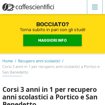
BOCCIATO?
Corsi di inglese
Torna subito in pari con gli studi!
Recupero anni scolastici
MAGGIORI INFO
Scuole private
Home
/
Recupero anni scolastici
/
Corsi 3 anni in 1 per recupero anni scolastici a Portico e
Scuole serali
San Benedetto
Corsi 3 anni in 1 per recupero
CERCA
anni scolastici a Portico e San
Benedetto